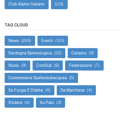
Club Alpino Italiano
U.I.S.
TAG CLOUD
News
(269)
Eventi
(125)
Sardegna Speleologica
(32)
Catasto
(9)
Nuxis
(9)
ComSub
(8)
Federazione
(7)
Commissione Speleosubacquea
(5)
Sa Funga E S'abba
(4)
Sa Marchesa
(4)
S'edera
(4)
Su Palu
(3)