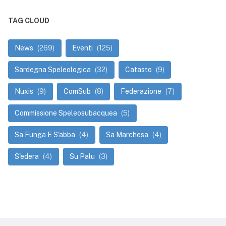
TAG CLOUD
News
(269)
Eventi
(125)
Sardegna Speleologica
(32)
Catasto
(9)
Nuxis
(9)
ComSub
(8)
Federazione
(7)
Commissione Speleosubacquea
(5)
Sa Funga E S'abba
(4)
Sa Marchesa
(4)
S'edera
(4)
Su Palu
(3)