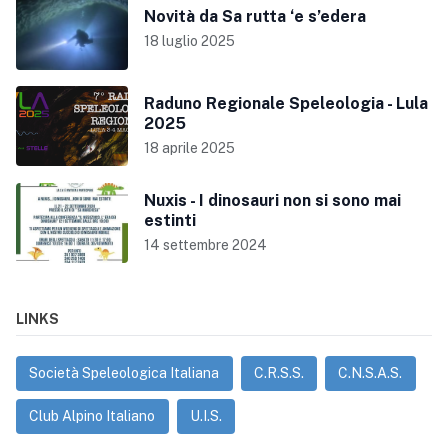
Novità da Sa rutta ‘e s’edera
18 luglio 2025
Raduno Regionale Speleologia - Lula
2025
18 aprile 2025
Nuxis - I dinosauri non si sono mai
estinti
14 settembre 2024
LINKS
Società Speleologica Italiana
C.R.S.S.
C.N.S.A.S.
Club Alpino Italiano
U.I.S.