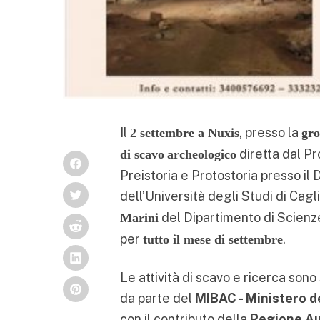
Il
, presso la
2 settembre a Nuxis
gro
diretta dal P
di scavo
archeologico
Preistoria e Protostoria presso il 
dell’Università degli Studi di Cagl
del Dipartimento di Scienze
Marini
per
.
tutto il mese di settembre
Le attività di scavo e ricerca sono
da parte del
MIBAC - Ministero de
con il contributo della
Regione A