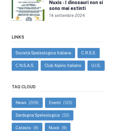
Nuxis - I dinosauri non si
sono mai estinti
14 settembre 2024
LINKS
Società Speleologica Italiana
C.R.S.S.
C.N.S.A.S.
Club Alpino Italiano
U.I.S.
TAG CLOUD
News
(269)
Eventi
(125)
Sardegna Speleologica
(32)
Catasto
(9)
Nuxis
(9)