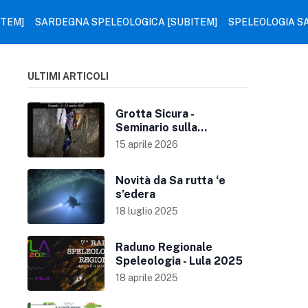
ITEM]
SARDEGNA SPELEOLOGICA [SUBITEM]
SPELEOLOGIA S
ULTIMI ARTICOLI
Grotta Sicura -
Seminario sulla
sicurezza in grotta
15 aprile 2026
Novità da Sa rutta ‘e
s’edera
18 luglio 2025
Raduno Regionale
Speleologia - Lula 2025
18 aprile 2025