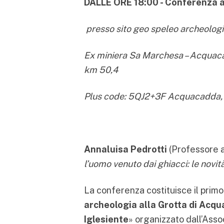
DALLE ORE 18:00 - Conferenza 
presso sito geo speleo archeolo
Ex miniera Sa Marchesa – Acquacad
km 50,4
Plus code: 5QJ2+3F Acquacadda, 
Annaluisa Pedrotti
(Professore as
l’uomo venuto dai ghiacci: le novità
La conferenza costituisce il primo
archeologia alla Grotta di Acqu
Iglesiente
» organizzato dall’Asso