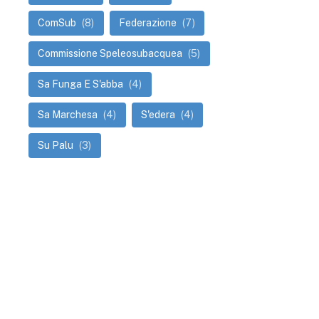
ComSub
(8)
Federazione
(7)
Commissione Speleosubacquea
(5)
Sa Funga E S'abba
(4)
Sa Marchesa
(4)
S'edera
(4)
Su Palu
(3)