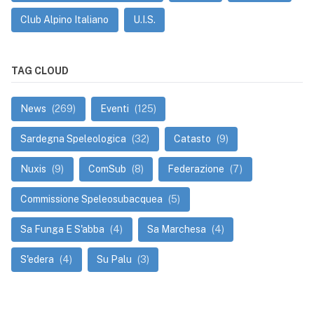
Club Alpino Italiano
U.I.S.
TAG CLOUD
News
(269)
Eventi
(125)
Sardegna Speleologica
(32)
Catasto
(9)
Nuxis
(9)
ComSub
(8)
Federazione
(7)
Commissione Speleosubacquea
(5)
Sa Funga E S'abba
(4)
Sa Marchesa
(4)
S'edera
(4)
Su Palu
(3)