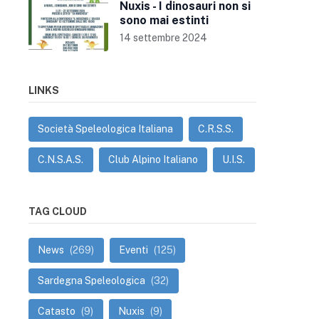
Nuxis - I dinosauri non si
sono mai estinti
14 settembre 2024
LINKS
Società Speleologica Italiana
C.R.S.S.
C.N.S.A.S.
Club Alpino Italiano
U.I.S.
TAG CLOUD
News
(269)
Eventi
(125)
Sardegna Speleologica
(32)
Catasto
(9)
Nuxis
(9)