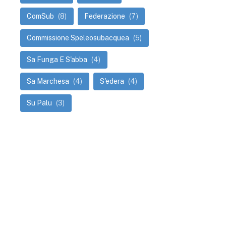
ComSub
(8)
Federazione
(7)
Commissione Speleosubacquea
(5)
Sa Funga E S'abba
(4)
Sa Marchesa
(4)
S'edera
(4)
Su Palu
(3)