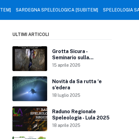
ITEM]
SARDEGNA SPELEOLOGICA [SUBITEM]
SPELEOLOGIA S
ULTIMI ARTICOLI
Grotta Sicura -
Seminario sulla
sicurezza in grotta
15 aprile 2026
Novità da Sa rutta ‘e
s’edera
18 luglio 2025
Raduno Regionale
Speleologia - Lula 2025
18 aprile 2025