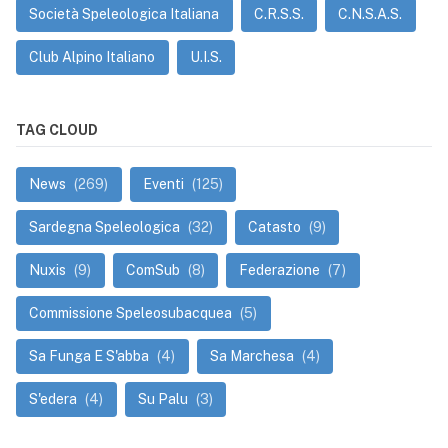
Società Speleologica Italiana
C.R.S.S.
C.N.S.A.S.
Club Alpino Italiano
U.I.S.
TAG CLOUD
News
(269)
Eventi
(125)
Sardegna Speleologica
(32)
Catasto
(9)
Nuxis
(9)
ComSub
(8)
Federazione
(7)
Commissione Speleosubacquea
(5)
Sa Funga E S'abba
(4)
Sa Marchesa
(4)
S'edera
(4)
Su Palu
(3)