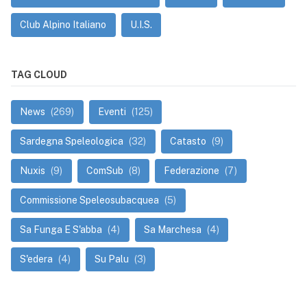
Club Alpino Italiano
U.I.S.
TAG CLOUD
News
(269)
Eventi
(125)
Sardegna Speleologica
(32)
Catasto
(9)
Nuxis
(9)
ComSub
(8)
Federazione
(7)
Commissione Speleosubacquea
(5)
Sa Funga E S'abba
(4)
Sa Marchesa
(4)
S'edera
(4)
Su Palu
(3)