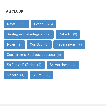
TAG CLOUD
News
(269)
Eventi
(125)
Sardegna Speleologica
(32)
Catasto
(9)
Nuxis
(9)
ComSub
(8)
Federazione
(7)
Commissione Speleosubacquea
(5)
Sa Funga E S'abba
(4)
Sa Marchesa
(4)
S'edera
(4)
Su Palu
(3)