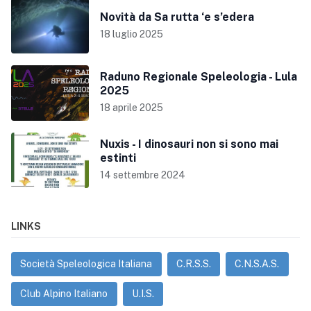
Novità da Sa rutta ‘e s’edera
18 luglio 2025
Raduno Regionale Speleologia - Lula
2025
18 aprile 2025
Nuxis - I dinosauri non si sono mai
estinti
14 settembre 2024
LINKS
Società Speleologica Italiana
C.R.S.S.
C.N.S.A.S.
Club Alpino Italiano
U.I.S.