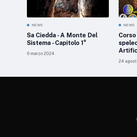
NEWS
NEWS
Sa Ciedda - A Monte Del
Corso 
Sistema - Capitolo 1°
speleo
Artific
6 marzo 2024
24 agost