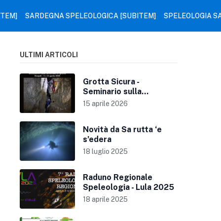
ITEM]
SARDEGNA SPELEOLOGICA [SUBITEM]
SPELEOLOGIA S
ULTIMI ARTICOLI
Grotta Sicura -
Seminario sulla
sicurezza in grotta
15 aprile 2026
Novità da Sa rutta ‘e
s’edera
18 luglio 2025
Raduno Regionale
Speleologia - Lula 2025
18 aprile 2025