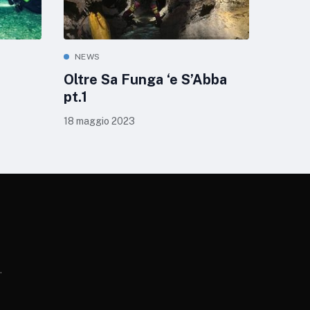
NEWS
Oltre Sa Funga ‘e S’Abba
pt.1
18 maggio 2023
.