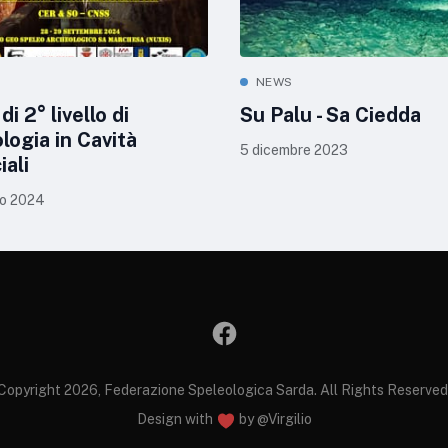
NEWS
di 2° livello di
Su Palu - Sa Ciedda
logia in Cavità
5 dicembre 2023
iali
o 2024
Copyright 2026, Federazione Speleologica Sarda. All Rights Reserved
Design with
by
@Virgilio