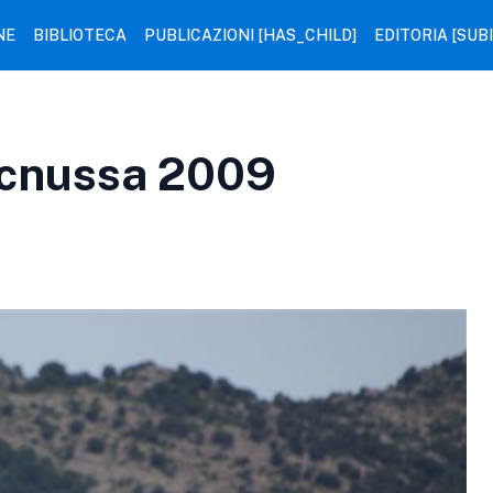
NE
BIBLIOTECA
PUBLICAZIONI [HAS_CHILD]
EDITORIA [SUB
Icnussa 2009