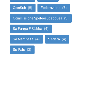
ComSub
(8)
Federazione
(7)
Commissione Speleosubacquea
(5)
Sa Funga E S'abba
(4)
Sa Marchesa
(4)
S'edera
(4)
Su Palu
(3)