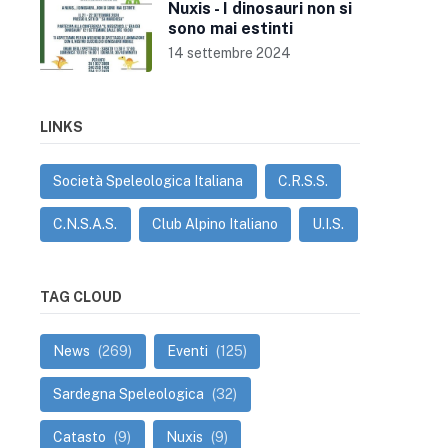
Nuxis - I dinosauri non si
sono mai estinti
14 settembre 2024
LINKS
Società Speleologica Italiana
C.R.S.S.
C.N.S.A.S.
Club Alpino Italiano
U.I.S.
TAG CLOUD
News
(269)
Eventi
(125)
Sardegna Speleologica
(32)
Catasto
(9)
Nuxis
(9)