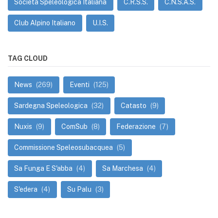
Società Speleologica Italiana
C.R.S.S.
C.N.S.A.S.
Club Alpino Italiano
U.I.S.
TAG CLOUD
News
(269)
Eventi
(125)
Sardegna Speleologica
(32)
Catasto
(9)
Nuxis
(9)
ComSub
(8)
Federazione
(7)
Commissione Speleosubacquea
(5)
Sa Funga E S'abba
(4)
Sa Marchesa
(4)
S'edera
(4)
Su Palu
(3)