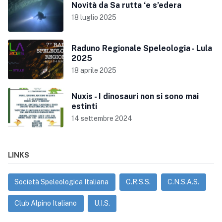
Novità da Sa rutta ‘e s’edera
18 luglio 2025
Raduno Regionale Speleologia - Lula
2025
18 aprile 2025
Nuxis - I dinosauri non si sono mai
estinti
14 settembre 2024
LINKS
Società Speleologica Italiana
C.R.S.S.
C.N.S.A.S.
Club Alpino Italiano
U.I.S.