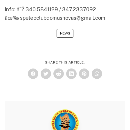
Info: â˜Ž 340.5841129 / 347.2337092
âœ‰ speleoclubdomusnovas@gmail.com
NEWS
SHARE THIS ARTICLE: