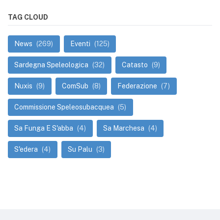
TAG CLOUD
News
(269)
Eventi
(125)
Sardegna Speleologica
(32)
Catasto
(9)
Nuxis
(9)
ComSub
(8)
Federazione
(7)
Commissione Speleosubacquea
(5)
Sa Funga E S'abba
(4)
Sa Marchesa
(4)
S'edera
(4)
Su Palu
(3)