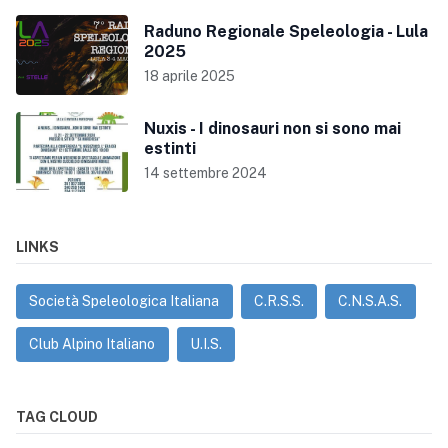
Raduno Regionale Speleologia - Lula
2025
18 aprile 2025
Nuxis - I dinosauri non si sono mai
estinti
14 settembre 2024
LINKS
Società Speleologica Italiana
C.R.S.S.
C.N.S.A.S.
Club Alpino Italiano
U.I.S.
TAG CLOUD