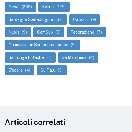
News
(269)
Eventi
(125)
Sardegna Speleologica
(32)
Catasto
(9)
Nuxis
(9)
ComSub
(8)
Federazione
(7)
Commissione Speleosubacquea
(5)
Sa Funga E S'abba
(4)
Sa Marchesa
(4)
S'edera
(4)
Su Palu
(3)
Articoli correlati