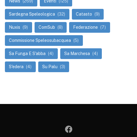
News
(269)
Eventi
(125)
Sardegna Speleologica
(32)
Catasto
(9)
Nuxis
(9)
ComSub
(8)
Federazione
(7)
Commissione Speleosubacquea
(5)
Sa Funga E S'abba
(4)
Sa Marchesa
(4)
S'edera
(4)
Su Palu
(3)