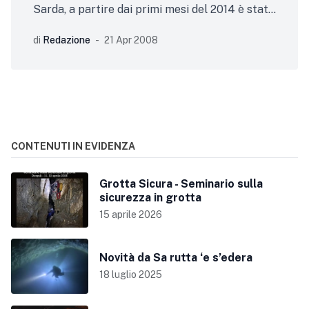
Sarda, a partire dai primi mesi del 2014 è stata
proposta l’istituzione di una nuova
di
Redazione
21 Apr 2008
commissione
CONTENUTI IN EVIDENZA
Grotta Sicura - Seminario sulla
sicurezza in grotta
15 aprile 2026
Novità da Sa rutta ‘e s’edera
18 luglio 2025