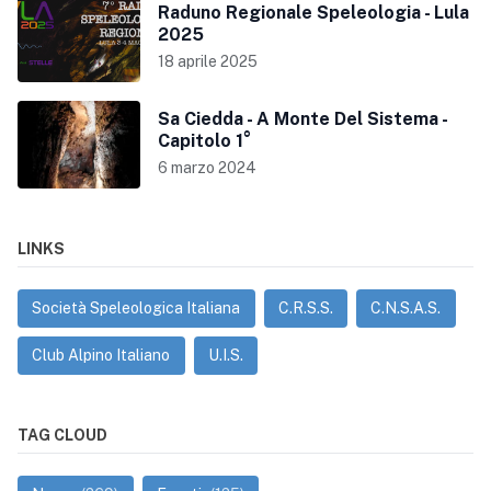
Raduno Regionale Speleologia - Lula
2025
18 aprile 2025
Sa Ciedda - A Monte Del Sistema -
Capitolo 1°
6 marzo 2024
LINKS
Società Speleologica Italiana
C.R.S.S.
C.N.S.A.S.
Club Alpino Italiano
U.I.S.
TAG CLOUD