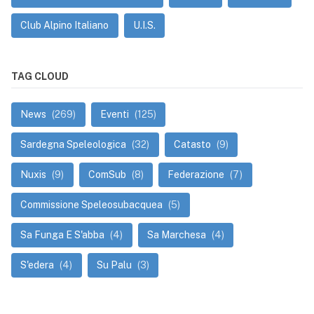
Club Alpino Italiano
U.I.S.
TAG CLOUD
News
(269)
Eventi
(125)
Sardegna Speleologica
(32)
Catasto
(9)
Nuxis
(9)
ComSub
(8)
Federazione
(7)
Commissione Speleosubacquea
(5)
Sa Funga E S'abba
(4)
Sa Marchesa
(4)
S'edera
(4)
Su Palu
(3)