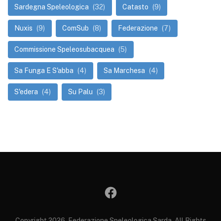
Sardegna Speleologica
(32)
Catasto
(9)
Nuxis
(9)
ComSub
(8)
Federazione
(7)
Commissione Speleosubacquea
(5)
Sa Funga E S'abba
(4)
Sa Marchesa
(4)
S'edera
(4)
Su Palu
(3)
Copyright 2026, Federazione Speleologica Sarda. All Rights