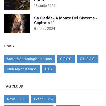
18 aprile 2025
Sa Ciedda - A Monte Del Sistema -
Capitolo 1°
6 marzo 2024
LINKS
Società Speleologica Italiana
C.R.S.S.
C.N.S.A.S.
Club Alpino Italiano
U.I.S.
TAG CLOUD
News
(269)
Eventi
(125)