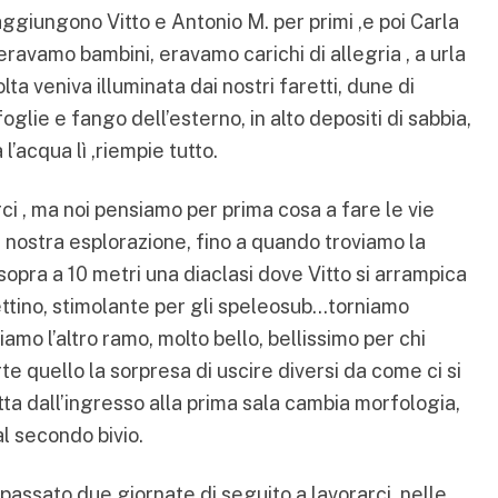
aggiungono Vitto e Antonio M. per primi ,e poi Carla
avamo bambini, eravamo carichi di allegria , a urla
lta veniva illuminata dai nostri faretti, dune di
oglie e fango dell’esterno, in alto depositi di sabbia,
acqua lì ,riempie tutto.
ci , ma noi pensiamo per prima cosa a fare le vie
a nostra esplorazione, fino a quando troviamo la
sopra a 10 metri una diaclasi dove Vitto si arrampica
ettino, stimolante per gli speleosub…torniamo
iamo l’altro ramo, molto bello, bellissimo per chi
e quello la sorpresa di uscire diversi da come ci si
ta dall’ingresso alla prima sala cambia morfologia,
l secondo bivio.
assato due giornate di seguito a lavorarci, nelle