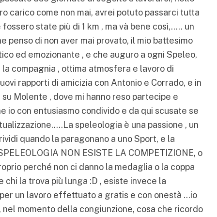
ero carico come non mai, avrei potuto passarci tutta
e fossero state più di 1 km , ma và bene così,….. un
he penso di non aver mai provato, il mio battesimo
ico ed emozionante , e che auguro a ogni Speleo,
e la compagnia , ottima atmosfera e lavoro di
ovi rapporti di amicizia con Antonio e Corrado, e in
 su Molente , dove mi hanno reso partecipe e
he io con entusiasmo condivido e da qui scusate se
ualizzazione…..La speleologia è una passione , un
brividi quando la paragonano a uno Sport, e la
 IN SPELEOLOGIA NON ESISTE LA COMPETIZIONE, o
roprio perché non ci danno la medaglia o la coppa
 chi la trova più lunga :D , esiste invece la
per un lavoro effettuato a gratis e con onestà …io
, nel momento della congiunzione, cosa che ricordo