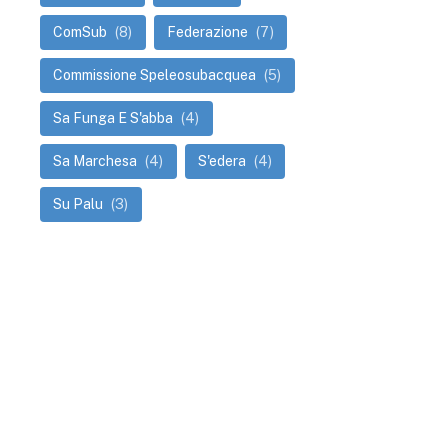
ComSub
(8)
Federazione
(7)
Commissione Speleosubacquea
(5)
Sa Funga E S'abba
(4)
Sa Marchesa
(4)
S'edera
(4)
Su Palu
(3)