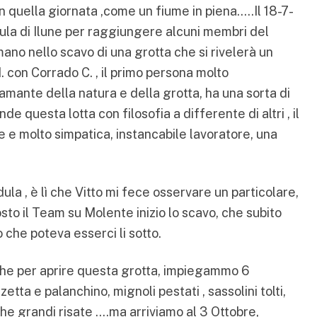
n quella giornata ,come un fiume in piena…..Il 18-7-
ula di Ilune per raggiungere alcuni membri del
no nello scavo di una grotta che si rivelerà un
. con Corrado C. , il primo persona molto
mante della natura e della grotta, ha una sorta di
de questa lotta con filosofia a differente di altri , il
e molto simpatica, instancabile lavoratore, una
la , è lì che Vitto mi fece osservare un particolare,
gosto il Team su Molente inizio lo scavo, che subito
ò che poteva esserci li sotto.
che per aprire questa grotta, impiegammo 6
etta e palanchino, mignoli pestati , sassolini tolti,
he grandi risate ….ma arriviamo al 3 Ottobre,