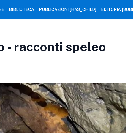
NE
BIBLIOTECA
PUBLICAZIONI [HAS_CHILD]
EDITORIA [SUB
 - racconti speleo