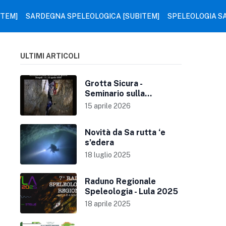
ITEM]
SARDEGNA SPELEOLOGICA [SUBITEM]
SPELEOLOGIA S
ULTIMI ARTICOLI
Grotta Sicura -
Seminario sulla
sicurezza in grotta
15 aprile 2026
Novità da Sa rutta ‘e
s’edera
18 luglio 2025
Raduno Regionale
Speleologia - Lula 2025
18 aprile 2025