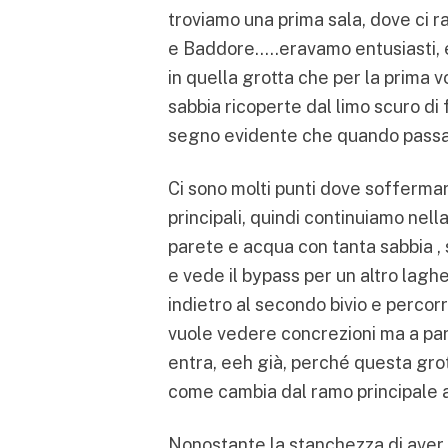
troviamo una prima sala, dove ci r
e Baddore…..eravamo entusiasti, er
in quella grotta che per la prima vo
sabbia ricoperte dal limo scuro di f
segno evidente che quando passa l’
Ci sono molti punti dove soffermar
principali, quindi continuiamo nell
parete e acqua con tanta sabbia , 
e vede il bypass per un altro lagh
indietro al secondo bivio e percorr
vuole vedere concrezioni ma a part
entra, eeh già, perché questa grot
come cambia dal ramo principale a
Nonostante la stanchezza di aver p