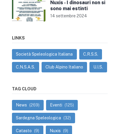
Nuxis - I dinosauri non si
sono mai estinti
14 settembre 2024
LINKS
Società Speleologica Italiana
C.R.S.S.
C.N.S.A.S.
Club Alpino Italiano
U.I.S.
TAG CLOUD
News
(269)
Eventi
(125)
Sardegna Speleologica
(32)
Catasto
(9)
Nuxis
(9)