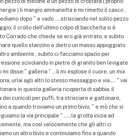
n pezzo di melone e un pezzo di crostata ( proprio
ergie ) li mangio ammanetta e mi rimetto il casco ,
 vediamo dopo " e vado ….strisciando nel solito pezzo
gio, il crollo dell’ultimo colpo di bacchetta si è
to Corrado che chiede se ero già entrato, e subito
onare quello stanzino e dietro un masso appoggiato
tro ambiente , subito ci facciamo spazio per
pressione scivolando in pietre di granito ben levigate
i disse:" galleria " …li mi esplose il cuore, un mix
ia, urlai agli altri lo stesso messaggio e via…. " vai
 gattonare in questa galleria ricoperta di sabbia, il
ei cunicoli per puffi, tra strisciare e gattonare,
ino a quando troviamo un primo bivio, " e mò che si
eguiamo la via principale " …..la grotta inizia ad
cemente, ma così velocemente che gli altri ci
amo un altro bivio e continuiamo fino a quando