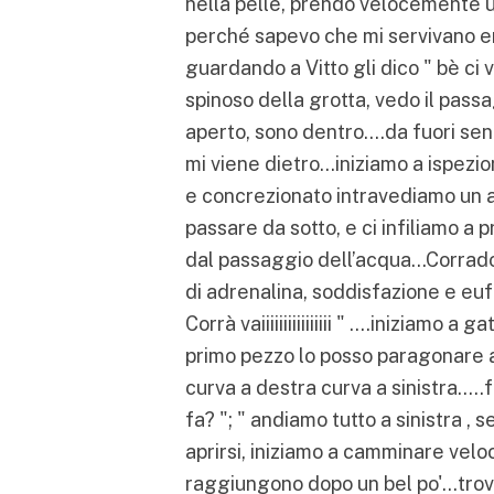
nella pelle, prendo velocemente u
perché sapevo che mi servivano en
guardando a Vitto gli dico " bè ci
spinoso della grotta, vedo il passag
aperto, sono dentro….da fuori sen
mi viene dietro…iniziamo a ispezi
e concrezionato intravediamo un al
passare da sotto, e ci infiliamo a 
dal passaggio dell’acqua…Corrado m
di adrenalina, soddisfazione e eufor
Corrà vaiiiiiiiiiiiiiiii " ….iniziamo a
primo pezzo lo posso paragonare a d
curva a destra curva a sinistra…..f
fa? "; " andiamo tutto a sinistra , s
aprirsi, iniziamo a camminare velo
raggiungono dopo un bel po'…trovi