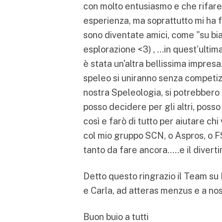
con molto entusiasmo e che rifar
esperienza, ma soprattutto mi ha 
sono diventate amici, come "su bi
esplorazione <3) , …in quest’ulti
è stata un'altra bellissima impresa
speleo si uniranno senza competizio
nostra Speleologia, si potrebbero 
posso decidere per gli altri, poss
così e farò di tutto per aiutare ch
col mio gruppo SCN, o Aspros, o F
tanto da fare ancora…..e il diverti
Detto questo ringrazio il Team su M
e Carla, ad atteras menzus e a nos
Buon buio a tutti