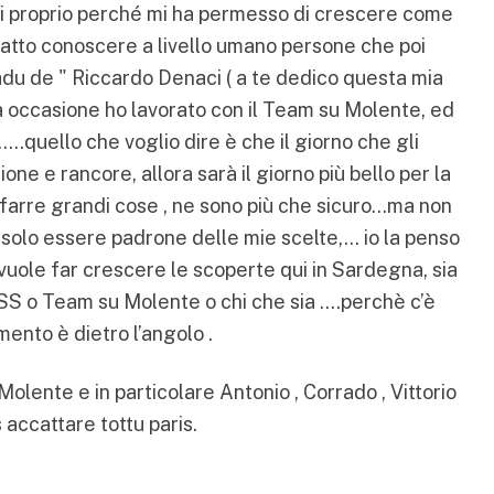
ei proprio perché mi ha permesso di crescere come
fatto conoscere a livello umano persone che poi
adu de " Riccardo Denaci ( a te dedico questa mia
ma occasione ho lavorato con il Team su Molente, ed
…..quello che voglio dire è che il giorno che gli
ne e rancore, allora sarà il giorno più bello per la
farre grandi cose , ne sono più che sicuro...ma non
o solo essere padrone delle mie scelte,… io la penso
i vuole far crescere le scoperte qui in Sardegna, sia
SS o Team su Molente o chi che sia ….perchè c’è
mento è dietro l’angolo .
olente e in particolare Antonio , Corrado , Vittorio
 accattare tottu paris.