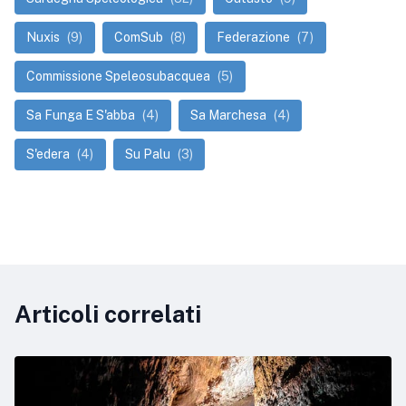
Nuxis
(9)
ComSub
(8)
Federazione
(7)
Commissione Speleosubacquea
(5)
Sa Funga E S'abba
(4)
Sa Marchesa
(4)
S'edera
(4)
Su Palu
(3)
Articoli correlati