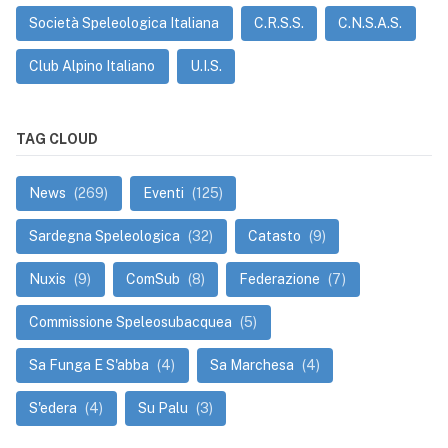
Società Speleologica Italiana
C.R.S.S.
C.N.S.A.S.
Club Alpino Italiano
U.I.S.
TAG CLOUD
News
(269)
Eventi
(125)
Sardegna Speleologica
(32)
Catasto
(9)
Nuxis
(9)
ComSub
(8)
Federazione
(7)
Commissione Speleosubacquea
(5)
Sa Funga E S'abba
(4)
Sa Marchesa
(4)
S'edera
(4)
Su Palu
(3)