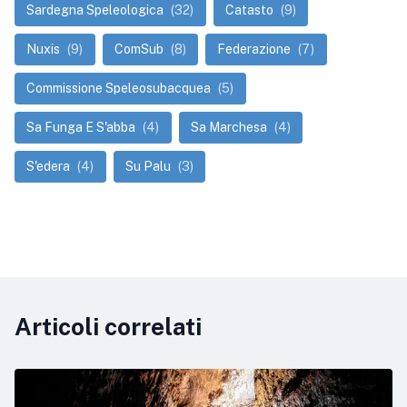
Sardegna Speleologica
(32)
Catasto
(9)
Nuxis
(9)
ComSub
(8)
Federazione
(7)
Commissione Speleosubacquea
(5)
Sa Funga E S'abba
(4)
Sa Marchesa
(4)
S'edera
(4)
Su Palu
(3)
Articoli correlati