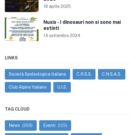
18 aprile 2025
Nuxis - I dinosauri non si sono mai
estinti
14 settembre 2024
LINKS
Società Speleologica Italiana
C.R.S.S.
C.N.S.A.S.
Club Alpino Italiano
U.I.S.
TAG CLOUD
News
(269)
Eventi
(125)