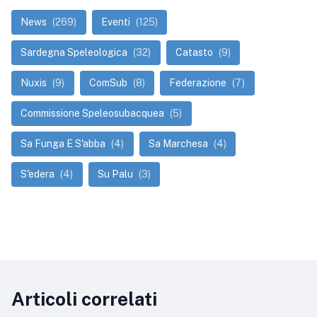
News
(269)
Eventi
(125)
Sardegna Speleologica
(32)
Catasto
(9)
Nuxis
(9)
ComSub
(8)
Federazione
(7)
Commissione Speleosubacquea
(5)
Sa Funga E S'abba
(4)
Sa Marchesa
(4)
S'edera
(4)
Su Palu
(3)
Articoli correlati