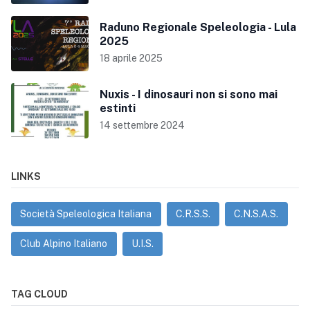
Raduno Regionale Speleologia - Lula
2025
18 aprile 2025
Nuxis - I dinosauri non si sono mai
estinti
14 settembre 2024
LINKS
Società Speleologica Italiana
C.R.S.S.
C.N.S.A.S.
Club Alpino Italiano
U.I.S.
TAG CLOUD