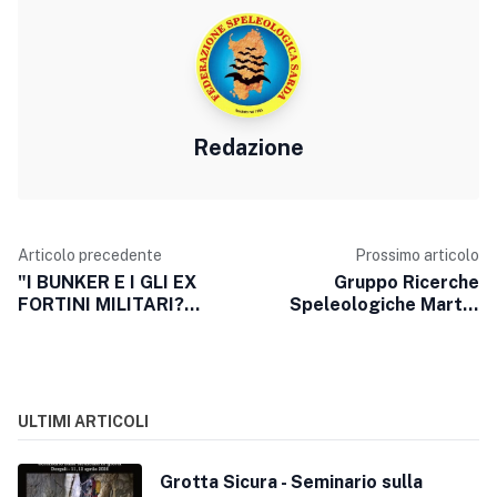
Redazione
Articolo precedente
Prossimo articolo
"I BUNKER E I GLI EX
Gruppo Ricerche
FORTINI MILITARI?
Speleologiche Martel
RIPULITI DAI
Carbonia - Mostra
VOLONTARI". LE FOTO
Mondo Sotterraneo
ULTIMI ARTICOLI
Grotta Sicura - Seminario sulla