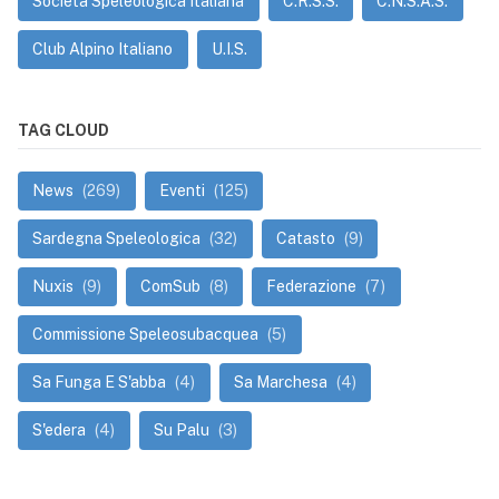
Società Speleologica Italiana
C.R.S.S.
C.N.S.A.S.
Club Alpino Italiano
U.I.S.
TAG CLOUD
News
(269)
Eventi
(125)
Sardegna Speleologica
(32)
Catasto
(9)
Nuxis
(9)
ComSub
(8)
Federazione
(7)
Commissione Speleosubacquea
(5)
Sa Funga E S'abba
(4)
Sa Marchesa
(4)
S'edera
(4)
Su Palu
(3)