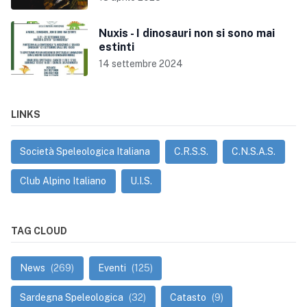
Nuxis - I dinosauri non si sono mai
estinti
14 settembre 2024
LINKS
Società Speleologica Italiana
C.R.S.S.
C.N.S.A.S.
Club Alpino Italiano
U.I.S.
TAG CLOUD
News
(269)
Eventi
(125)
Sardegna Speleologica
(32)
Catasto
(9)