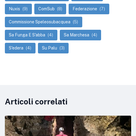
Nuxis
(9)
ComSub
(8)
Federazione
(7)
Commissione Speleosubacquea
(5)
Sa Funga E S'abba
(4)
Sa Marchesa
(4)
S'edera
(4)
Su Palu
(3)
Articoli correlati