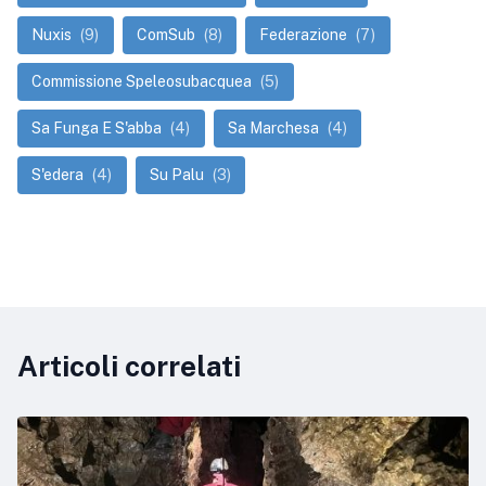
Nuxis
(9)
ComSub
(8)
Federazione
(7)
Commissione Speleosubacquea
(5)
Sa Funga E S'abba
(4)
Sa Marchesa
(4)
S'edera
(4)
Su Palu
(3)
Articoli correlati