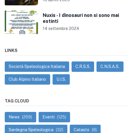
Nuxis - I dinosauri non si sono mai
estinti
14 settembre 2024
LINKS
Società Speleologica Italiana
C.R.S.S.
C.N.S.A.S.
Club Alpino Italiano
U.I.S.
TAG CLOUD
News
(269)
Eventi
(125)
Sardegna Speleologica
(32)
Catasto
(9)