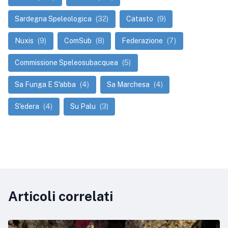
Sardegna Speleologica
(32)
Catasto
(9)
Nuxis
(9)
ComSub
(8)
Federazione
(7)
Commissione Speleosubacquea
(5)
Sa Funga E S'abba
(4)
Sa Marchesa
(4)
S'edera
(4)
Su Palu
(3)
Articoli correlati