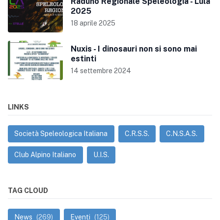
Raduno Regionale Speleologia - Lula
2025
18 aprile 2025
Nuxis - I dinosauri non si sono mai
estinti
14 settembre 2024
LINKS
Società Speleologica Italiana
C.R.S.S.
C.N.S.A.S.
Club Alpino Italiano
U.I.S.
TAG CLOUD
News
(269)
Eventi
(125)