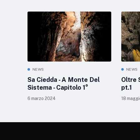
NEWS
NEWS
Sa Ciedda - A Monte Del
Oltre 
Sistema - Capitolo 1°
pt.1
6 marzo 2024
18 maggi