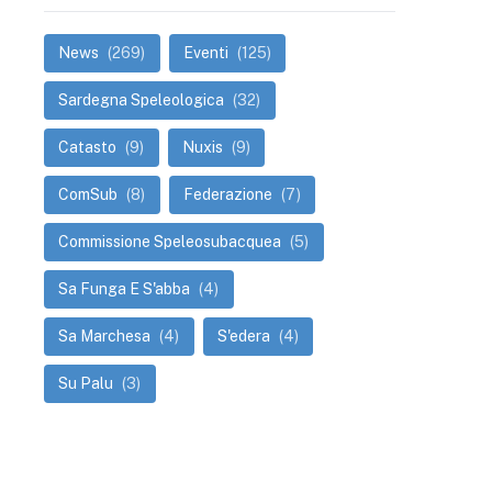
News
(269)
Eventi
(125)
Sardegna Speleologica
(32)
Catasto
(9)
Nuxis
(9)
ComSub
(8)
Federazione
(7)
Commissione Speleosubacquea
(5)
Sa Funga E S'abba
(4)
Sa Marchesa
(4)
S'edera
(4)
Su Palu
(3)