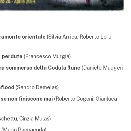
pramonte orientale
(Silvia Arrica, Roberto Loru,
i perdute
(Francesco Murgia)
ema sommerso della Codula !lune
(Daniele Maugeri,
hflood
(Sandro Demelas)
rese non finiscono mai
(Roberto Cogoni, Gianluca
chettu, Cinzia Mulas)
o
(Mario Pappacoda)