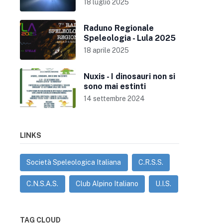
18 luglio 2025
Raduno Regionale
Speleologia - Lula 2025
18 aprile 2025
Nuxis - I dinosauri non si
sono mai estinti
14 settembre 2024
LINKS
Società Speleologica Italiana
C.R.S.S.
C.N.S.A.S.
Club Alpino Italiano
U.I.S.
TAG CLOUD