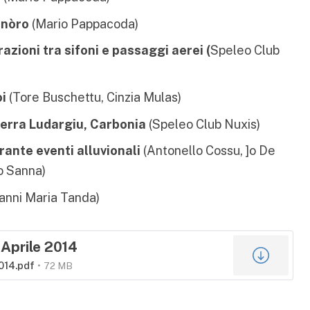
nnòro
(Mario Pappacoda)
azioni tra sifoni e passaggi aerei (
Speleo Club
i
(Tore Buschettu, Cinzia Mulas)
Serra Ludargiu, Carbonia
(Speleo Club Nuxis)
ante eventi alluvionali
(Antonello Cossu, ]o De
o Sanna)
anni Maria Tanda)
Aprile 2014
014.pdf
72 MB