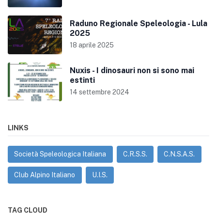
Raduno Regionale Speleologia - Lula
2025
18 aprile 2025
Nuxis - I dinosauri non si sono mai
estinti
14 settembre 2024
LINKS
Società Speleologica Italiana
C.R.S.S.
C.N.S.A.S.
Club Alpino Italiano
U.I.S.
TAG CLOUD