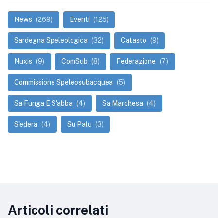
News
(269)
Eventi
(125)
Sardegna Speleologica
(32)
Catasto
(9)
Nuxis
(9)
ComSub
(8)
Federazione
(7)
Commissione Speleosubacquea
(5)
Sa Funga E S'abba
(4)
Sa Marchesa
(4)
S'edera
(4)
Su Palu
(3)
Articoli correlati