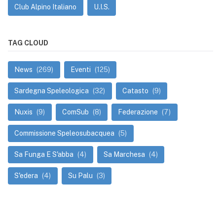
Club Alpino Italiano
U.I.S.
TAG CLOUD
News
(269)
Eventi
(125)
Sardegna Speleologica
(32)
Catasto
(9)
Nuxis
(9)
ComSub
(8)
Federazione
(7)
Commissione Speleosubacquea
(5)
Sa Funga E S'abba
(4)
Sa Marchesa
(4)
S'edera
(4)
Su Palu
(3)